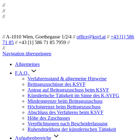
//
//
//
//
A-1010 Wien, Goethegasse 1/2/4
//
office@ksvf.at
//
+43 [1] 586
71 85
//
+43 [1] 586 71 85 7959
//
//
Navigation überspringen
Allgemeines
F.A.Q.
Verfahrensstand & allgemeine Hinweise
Beitragszuschüsse des KSVF
Antrag auf Beitragszuschuss beim KSVF
Künstlerische Tätigkeit im Sinne des K-SVFG
Mindestgrenze beim Beitragszuschuss
Höchstgrenze beim Beitragszuschuss
Abschluss des Verfahrens beim KSVF
Höhe des Zuschusses
Verpflichtungen nach Bescheiderlassung
Ruhendmeldung der künstlerischen Tätigkeit
Aufgabenbereiche